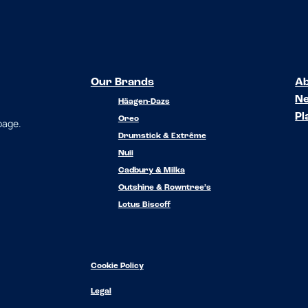
Our Brands
Ab
N
Häagen-Dazs
Pl
Oreo
 page.
Drumstick & Extrême
Nuii
Cadbury & Milka
Outshine & Rowntree’s
Lotus Biscoff
Cookie Policy
Legal