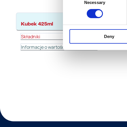
Necessary
Selection
KUBEK
Kubek 425ml
Skł
Składniki
Deny
Informacje o wartościach odżywczych