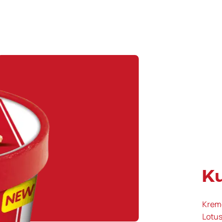
K
Kremo
Lotus