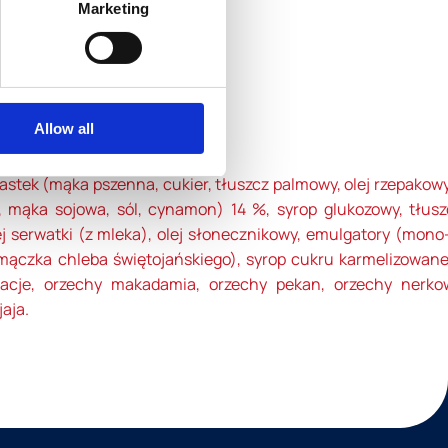
Marketing
Allow all
stek (mąka pszenna, cukier, tłuszcz palmowy, olej rzepakowy
 mąka sojowa, sól, cynamon) 14 %, syrop glukozowy, tłusz
 serwatki (z mleka), olej słonecznikowy, emulgatory (mono- 
 mączka chleba świętojańskiego), syrop cukru karmelizowane
stacje, orzechy makadamia, orzechy pekan, orzechy nerko
jaja.