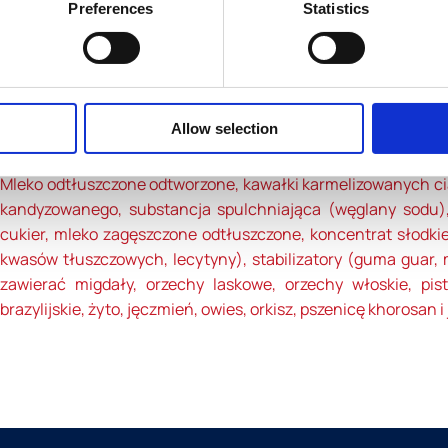
Preferences
Statistics
 425ML
adniki
Allow selection
Mleko odtłuszczone odtworzone, kawałki karmelizowanych cia
kandyzowanego, substancja spulchniająca (węglany sodu),
cukier, mleko zagęszczone odtłuszczone, koncentrat słodkiej
kwasów tłuszczowych, lecytyny), stabilizatory (guma guar,
zawierać migdały, orzechy laskowe, orzechy włoskie, pi
brazylijskie, żyto, jęczmień, owies, orkisz, pszenicę khorosan i 