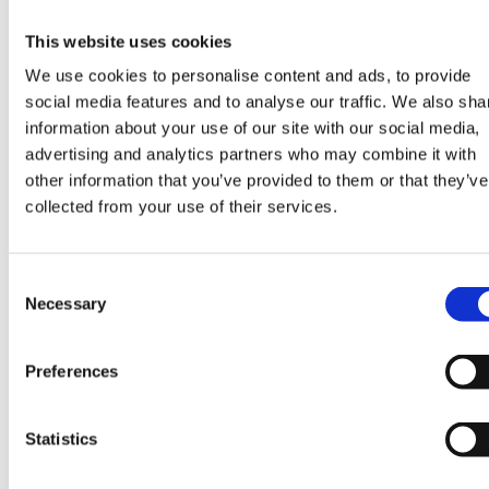
This website uses cookies
EAN koodi (viivakoodi):
We use cookies to personalise content and ads, to provide
social media features and to analyse our traffic. We also sha
information about your use of our site with our social media,
Eränumero:
advertising and analytics partners who may combine it with
other information that you’ve provided to them or that they’ve
collected from your use of their services.
Ostopaikka:
Consent
Necessary
Selection
Ostopaikan postitoimipaikka:
Preferences
Statistics
Parasta ennen -päiväys: