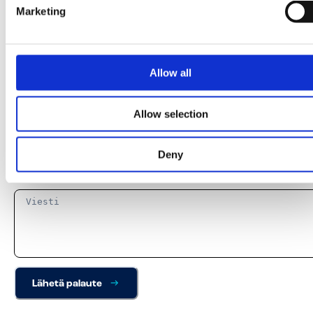
Marketing
Valmistuskellonaika:
Allow all
Allow selection
Liitetiedosto (Max 5MB):
Ei valittua tiedostoa
Deny
Viesti:
Lähetä palaute