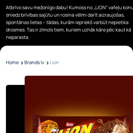
Atbrīvo savu mežonīgo dabu! Kumoss no „LION“ vafeļu kon
sniedz brīvības sajūtu un rosina vēlmi darīt aizraujošas,
spontānas lietas – tādas, kurām iepriekš varbūt nepietika
drosmes. Tas ir zīmols tiem, kuriem uznāk kāre pēc kaut kā
neparasta.
Home
Brands lv
Lion