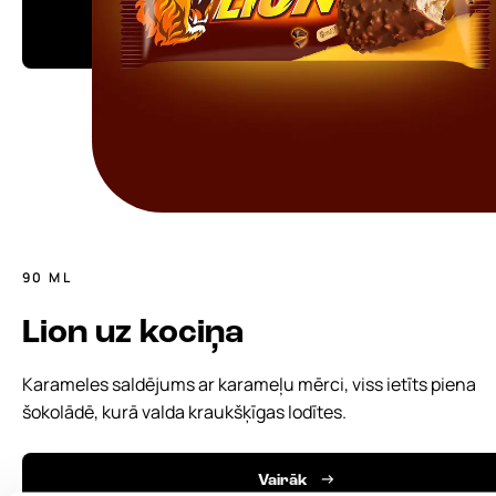
90 ML
Lion uz kociņa
Karameles saldējums ar karameļu mērci, viss ietīts piena
šokolādē, kurā valda kraukšķīgas lodītes.
Vairāk