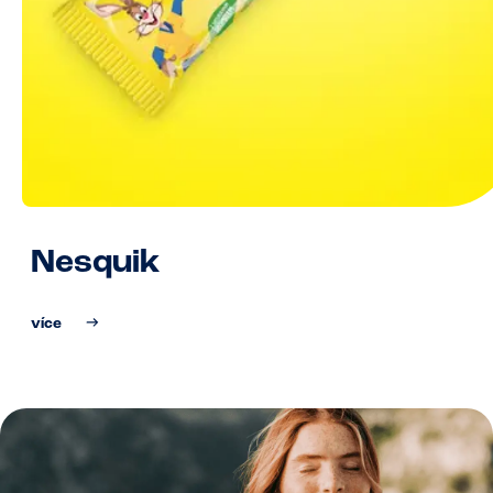
Nesquik
více