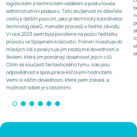
č
logistickém a technickém oddělení a poskytovala
b
administrativní podporu. Tato zkušenost mi otevřela
n
cestu k dalším pozicím, jako je technický koordinátor,
p
technolog obalů, manažer procesů a ředitel závodu.
a
V roce 2023 jsem byla povýšena na pozici ředitelky
t
provozu ve Spojeném království. Froneri investuje do
e
mladých lidí a poskytuje jim nezbytné dovednosti a
s
školení, která jim pomáhají dosahovat jejich cílů.
Cítím se součástí fantastického týmu, kde jsou
odpovědnost a spolupráce klíčovými hodnotami.
Velmi si vážím dovedností, které jsem získala, a
možnosti sdílet je s ostatními.