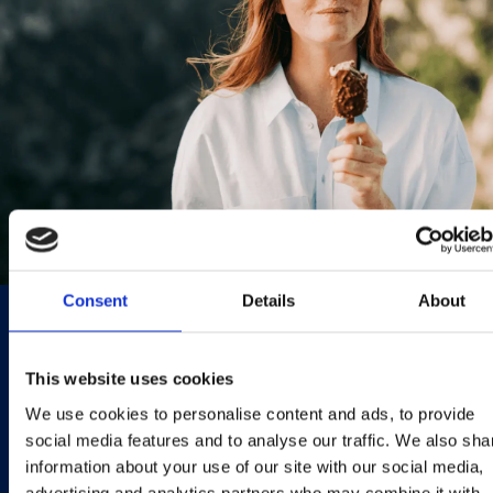
Consent
Details
About
PLANETA A SPOLEČNOST
This website uses cookies
Budujeme segment
We use cookies to personalise content and ads, to provide
social media features and to analyse our traffic. We also sha
prémiových zmrzlin a zárove
information about your use of our site with our social media,
dbáme na ekologickou a
advertising and analytics partners who may combine it with