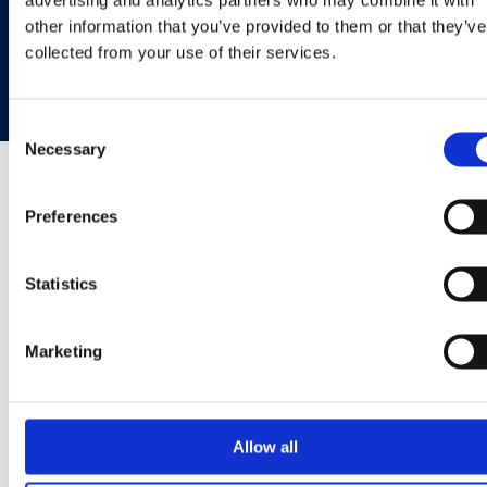
společenskou odpovědnost.
other information that you’ve provided to them or that they’ve
collected from your use of their services.
Planeta a společnost
Consent
Necessary
Selection
Preferences
NAŠE PROJEKTY
Životní prostředí a
Statistics
společnost
Marketing
Allow all