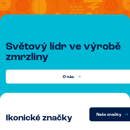
Světový lídr ve výrobě
zmrzliny
O nás
Naše značky
Ikonické značky