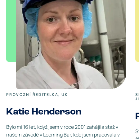
PROVOZNÍ ŘEDITELKA, UK
S
J
Katie Henderson
Bylo mi 16 let, když jsem v roce 2001 zahájila stáž v
S
našem závodě v Leeming Bar, kde jsem pracovala v