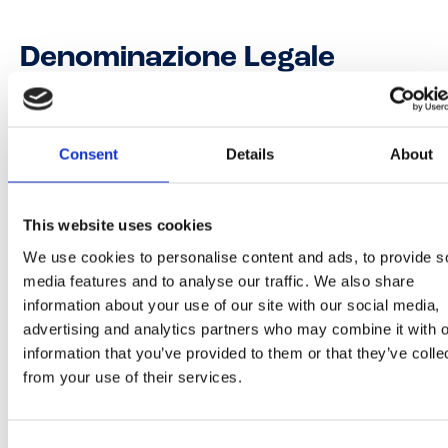
Denominazione Legale
CONO LA CREMERIA® FIORDILATTE SENZA LATTO
Consent
Details
About
Lista Ingredienti
Informazioni Nutrizionali
This website uses cookies
We use cookies to personalise content and ads, to provide s
CONO LA CREMERIA® FIORDILATTE SENZA LATTOSIO 
SENZA GLUTINE - BAR
media features and to analyse our traffic. We also share
information about your use of our site with our social media,
Lista Ingredienti
advertising and analytics partners who may combine it with o
information that you’ve provided to them or that they’ve colle
INGREDIENTI: LATTE fresco scremato pastorizzato
from your use of their services.
(italiano) (21%), zucchero, sciroppo di glucosio, acqua,
farina di riso, oli vegetali in proporzioni variabili (cocco,
Consent