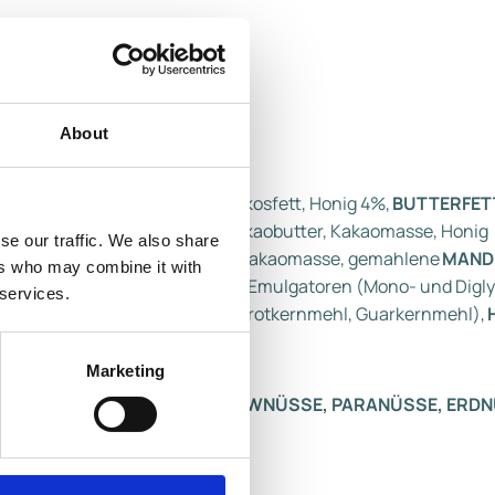
About
ERZEUGNIS
, Glukosesirup, Kokosfett, Honig 4%,
BUTTERFET
ucker,
VOLLMILCHPULVER
, Kakaobutter, Kakaomasse, Honig
se our traffic. We also share
LECITHIN), EIKLAR
, Aroma), Kakaomasse, gemahlene
MAND
ers who may combine it with
ELN 1.5%, LAKTOSE (MILCH)
, Emulgatoren (Mono- und Digly
 services.
leat), Stabilisatoren (Johannisbrotkernmehl, Guarkernmehl),
Marketing
NÜSSE, PEKANNÜSSE, CASHEWNÜSSE, PARANÜSSE, ERDN