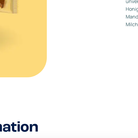
unver
Honig
Mand
Milc
mation