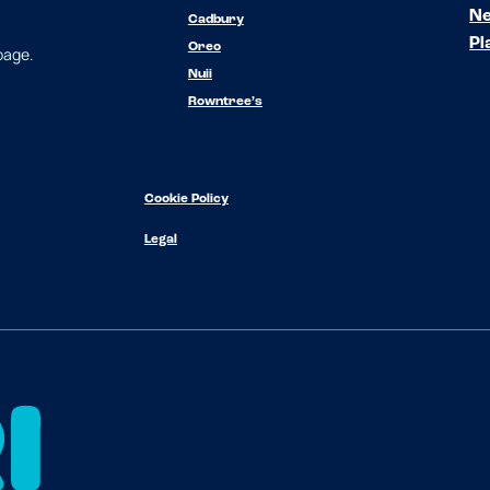
N
Cadbury
Pl
Oreo
 page.
Nuii
Rowntree’s
Cookie Policy
Legal