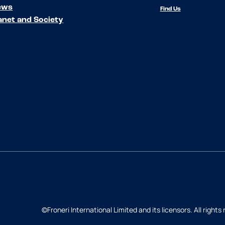
ews
Find Us
anet and Society
©Froneri International Limited and its licensors. All rights
Back to top