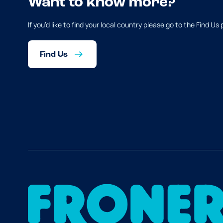
Want to know more?
If you’d like to find your local country please go to the Find Us
Find Us