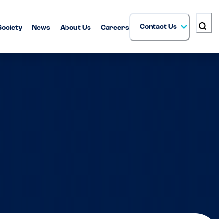
Contact Us
Society
News
About Us
Careers