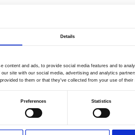
RONE STICK
Details
aten
Rekonstituierte
MAGERMILCH,
Zucker, Kakaobutter,
MOLKEN
Milchschokoladestückchen mit Honig- und Mandelnougat (Z
e content and ads, to provide social media features and to analy
0.07%,
BUTTERREINFETT, MANDELN
0.03%, Emulgator (
SOJA
 our site with our social media, advertising and analytics partn
fettarmer Kakao 1.5%,
MAGERMILCHPULVER,
gehackte
MAND
 provided to them or that they’ve collected from your use of their
Speisefettsäuren, Lecithine
(SOJA),
Polyglycerin-Polyricino
EIWEISS
, Aromen
Preferences
Statistics
Kann
HASELNÜSSE, WALNÜSSE, PISTAZIEN, MACADAMIA
WEIZEN, HAFER, GERSTE
enthalten.