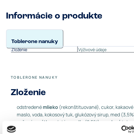
Informácie o produkte
Toblerone nanuky
Zloženie
Výživové údaje
TOBLERONE NANUKY
Zloženie
odstredené
mlieko
(rekonštituované), cukor, kakaové
maslo, voda, kokosový tuk, glukózový sirup, med (3,5%
sušená
srvátka
, mleté
mandle
(2,5%),
maslový
tuk,
kúsky mliečnej čokolády s medom a mandľovým nugá