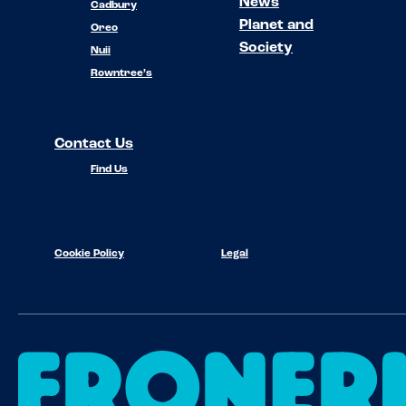
News
Cadbury
Planet and
Oreo
Society
Nuii
Rowntree’s
Contact Us
Find Us
Cookie Policy
Legal