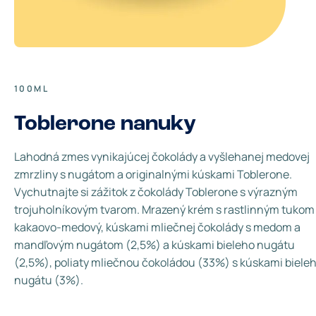
100ML
Toblerone nanuky
Lahodná zmes vynikajúcej čokolády a vyšlehanej medovej
zmrzliny s nugátom a originalnými kúskami Toblerone.
Vychutnajte si zážitok z čokolády Toblerone s výrazným
trojuholníkovým tvarom. Mrazený krém s rastlinným tukom
kakaovo-medový, kúskami mliečnej čokolády s medom a
mandľovým nugátom (2,5%) a kúskami bieleho nugátu
(2,5%), poliaty mliečnou čokoládou (33%) s kúskami biele
nugátu (3%).