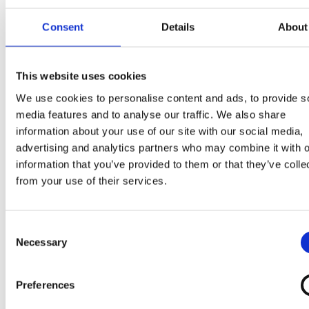
(cukor, sušené plnotučné
mlieko
, kakaové maslo,
kakaová hmota, med (0,07%),
maslový
tuk,
mandle
Consent
Details
About
(0,03%), emulgátor (
sójový
lecitín),
vaječný bielok
,
aróma), kakaová hmota, kakaový prášok so zníženým
množstvom tuku (1,5%), sušené odstredené
mlieko
,
This website uses cookies
sekané
mandle
(1,5%),
laktóza
, emulgátory (mono- a
We use cookies to personalise content and ads, to provide s
diglyceridy mastných kyselín,
sójový
lecitín,
media features and to analyse our traffic. We also share
polyglycerolpolyricínoleát), stabilizátory (karobová
information about your use of our site with our social media,
guma, guarová guma),
vaječný bielok
, arómy.
advertising and analytics partners who may combine it with o
information that you’ve provided to them or that they’ve colle
from your use of their services.
Môže obsahovať iné orechy, arašidy a glutén.
Produkt môže obsahovať zvyšky suchých škrupinovýc
Consent
plodov.
Necessary
Selection
Preferences