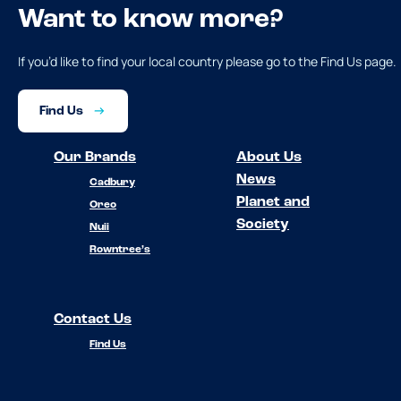
Want to know more?
If you’d like to find your local country please go to the Find Us page.
Find Us
Our Brands
About Us
News
Cadbury
Planet and
Oreo
Society
Nuii
Rowntree’s
Contact Us
Find Us