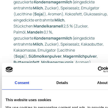
gezuckerte
Kondensmagermilch
(eingedickte
entrahmte
Milch
, Zucker), Speisesalz, Emulgator
(Lecithine (
Soja
)), Aromen), Kokosfett, Glukosesirup,
eingedickte entrahmte
Milch
,
Stückchen
Mandelkaramell
2,5 % (Zucker,
Palmöl,
Mandeln
0,1 %,
gezuckerte
Kondensmagermilch
(eingedickte
entrahmte
Milch
, Zucker), Speisesalz, Kakaobutter,
Kakaomasse, Emulgator (Lecithine
(
Soja
)),
Süßmolkenpulver
,
Magermilchpulver
,
Butterreinfett
,
Molkenerzeugnis
, Aromen),
Karamellpaste 2,5 % (Zucker, Wasser,
Glukosesirup),
Butterreinfett
,
Kakaomasse,
Magermilchpulver
,
Laktose
, Emulgato
Consent
Details
About
(Mono- und Diglyceride von Speisefettsäuren, Lecith
(
Soja
), E 476), Stabilisatoren (Johannisbrotkernmehl
Guarkernmehl), Aroma.
This website uses cookies
We use cookies to personalise content and ads, to provide s