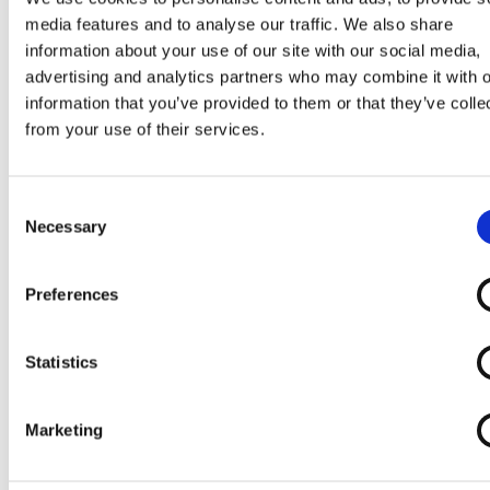
Kann enthalten: andere Schalenfrüchte, Erdnüsse,
media features and to analyse our traffic. We also share
Gluten, Ei.
information about your use of our site with our social media,
advertising and analytics partners who may combine it with o
information that you’ve provided to them or that they’ve colle
Es können harte Stückchen enthalten sein.
from your use of their services.
Consent
Necessary
Selection
Preferences
Statistics
Marketing