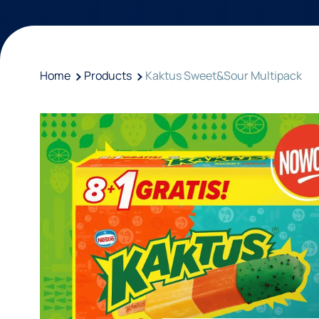
Home
Products
Kaktus Sweet&Sour Multipack