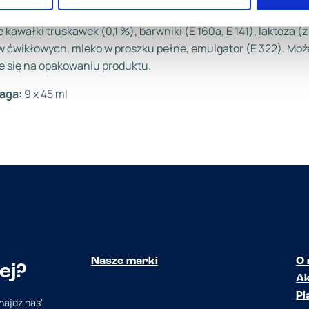
mi suszonej truskawki. Składniki: woda, cukier, syrop glukozowy
 kawałki truskawek (0,1 %), barwniki (E 160a, E 141), laktoza 
 ćwikłowych, mleko w proszku pełne, emulgator (E 322). Może
e się na opakowaniu produktu.
aga
:
9 x 45 ml
Nasze marki
O 
ej?
Ak
Pl
najdź nas".