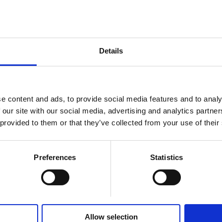
Details
e content and ads, to provide social media features and to analy
 our site with our social media, advertising and analytics partn
 provided to them or that they’ve collected from your use of their
Preferences
Statistics
US SWEET&SOUR MULTIPACK
adniki
Allow selection
odne o smaku brzoskwiniowym i kwaśne lody wodne o smaku 