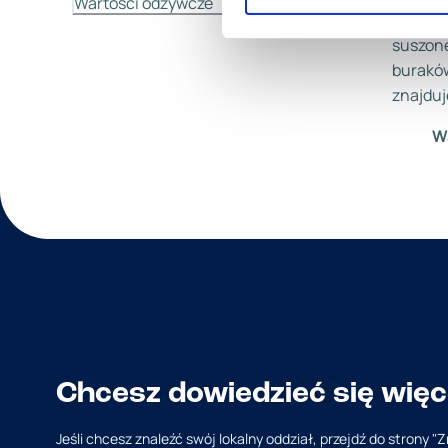
Wartości odżywcze
kawałka
suszone
buraków
znajduj
W
Chcesz dowiedzieć się więc
Jeśli chcesz znaleźć swój lokalny oddział, przejdź do strony "Z