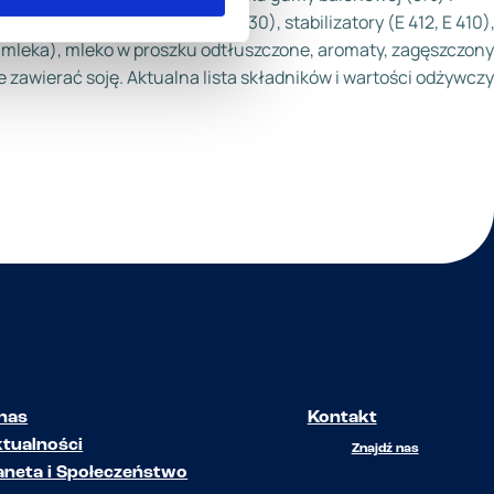
, tłuszcz kokosowy, kwas (E 330), stabilizatory (E 412, E 410)
(z mleka), mleko w proszku odtłuszczone, aromaty, zagęszczony
 zawierać soję. Aktualna lista składników i wartości odżywcz
nas
Kontakt
tualności
Znajdź nas
aneta i Społeczeństwo