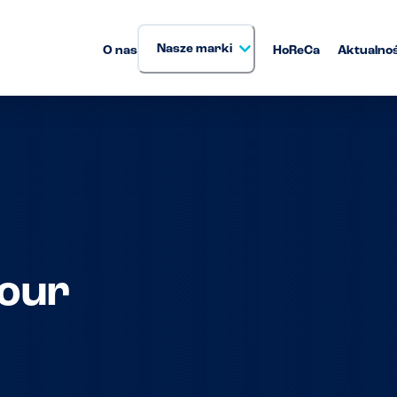
Nasze marki
O nas
HoReCa
Aktualnoś
our