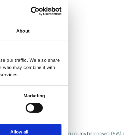
About
se our traffic. We also share
ers who may combine it with
 services.
Marketing
Allow all
pomarańczowym z polewą o smaku gumy balonowej (5%) i