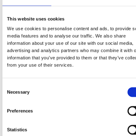
KAKTUS KANAPKA
This website uses cookies
Składniki
We use cookies to personalise content and ads, to provide s
media features and to analyse our traffic. We also share
Lody truskawkowe, lody mango i lody ze śmietanką w
information about your use of our site with our social media,
zielonych wafelkach (8,6%). Składniki: MLEKO
advertising and analytics partners who may combine it with o
odtłuszczone (odtworzone), koncentrat serwatki (z
information that you’ve provided to them or that they’ve colle
from your use of their services.
MLEKA), cukier, woda, mąka PSZENNA, tłuszcz kokosowy
przecier truskawkowy (4,8%), przecier z mango (3,6%),
syrop glukozowy, śmietanka (z MLEKA) (1,5%), MLEKO
Consent
zagęszczone odtłuszczone, sok z marakui z
Necessary
Selection
zagęszczonego soku z marakui, koncentrat soku z
buraków ćwikłowych, barwniki (karoteny, kompleksy
miedziowe chlorofili i chlorofilin), emulgatory (mono- i
Preferences
diglicerydy kwasów tłuszczowych, lecytyny (SOJA)),
stabilizatory (guma guar, mączka chleba
Statistics
świętojańskiego), olej słonecznikowy, skrobia pszenna,