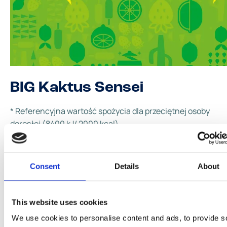
BIG Kaktus Sensei
* Referencyjna wartość spożycia dla przeciętnej osoby
dorosłej (8400 kJ/ 2000 kcal).
Consent
Details
About
BIG Kaktus Sensei
Składniki
Wartości odżywcze
This website uses cookies
We use cookies to personalise content and ads, to provide s