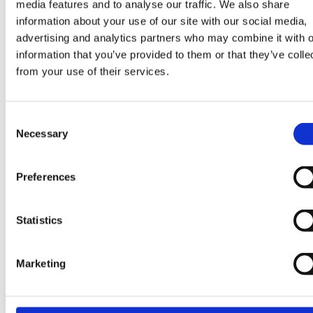
media features and to analyse our traffic. We also share
information about your use of our site with our social media,
BIG KAKTUS SENSEI
advertising and analytics partners who may combine it with o
information that you’ve provided to them or that they’ve colle
Składniki
from your use of their services.
Sorbet limonkowy i sorbet liczi z polewą o smaku gumy
balonowej (5 %) i kawałkami suszonej truskawki.
Consent
Składniki: woda, cukier, syrop glukozowy, sok z limonki
Necessary
Selection
(10%) z zagęszczonego soku z limonki, sok z liczi (8,5%) 
zagęszczonego soku z liczi, tłuszcz kokosowy, kwas (E
Preferences
330), stabilizatory (E 412, E 410), barwniki (E 100, E 162, E
141), suszone kawałki truskawek (0,1%), aromaty, MLEKO
w proszku odtłuszczone, LAKTOZA (z MLEKA), MLEKO w
Statistics
proszku pełne, emulgator (E 322). Może zawierać SOJĘ.
Aktualna lista składników i wartości odżywczych
Marketing
znajduje się na opakowaniu produktu.
Waga
:
75 ml