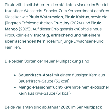
Pirulo zählt seit Jahren zu den stärksten Marken im Bereic
fruchtiger Wassereis‑Snacks. Zum Kernsortiment gehöre
Klassiker wie
Pirulo Watermelon
,
Pirulo Kaktus
, sowie die
jüngsten Erfolgsneuheiten
Fruit Joy
(2024) und
Pirulo
Mango
(2025). Auf dieser Erfolgsbasis knüpft die neue
Produktlinie an:
fruchtig, erfrischend und mit einem
überraschenden Kern
, ideal für junge Erwachsene und
Familien.
Die beiden Sorten der neuen Multipackung sind:
Sauerkirsch‑Apfel
mit einem flüssigen Kern aus
Sauerkirsch‑Sauce (52 kcal)
Mango‑Passionsfrucht‑Kiwi
mit einem exotische
Kern aus Kiwi‑Sauce (51 kcal)
Beide Varianten sind ab
Januar 2026
im
6er Multipack