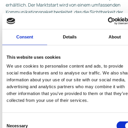
erhältlich. Der Marktstart wird von einem umfassenden
Kommunikationspaket begleitet, das die Sichtbarkeit der
Marke weiter steigern und das Neuprodukt
aufmerksamkeitsstark im Handel positionieren soll.
Consent
Details
About
Mit Pirulo Fruit Explosion knüpft Froneri an den Trend zu
natürlichen, intensiven Fruchterlebnissen an – und liefert
ein Snack‑Eis, das Spaß, Geschmack und Überraschung
This website uses cookies
kombiniert.
We use cookies to personalise content and ads, to provide
social media features and to analyse our traffic. We also sha
information about your use of our site with our social media,
advertising and analytics partners who may combine it with
other information that you’ve provided to them or that they’ve
collected from your use of their services.
Consent
Necessary
Selection