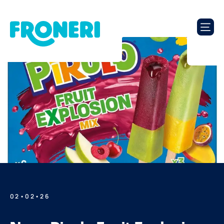
02•02•26